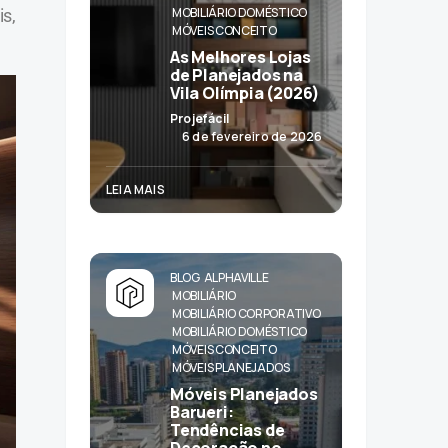
MOBILIÁRIO DOMÉSTICO
s,
MÓVEIS CONCEITO
As Melhores Lojas
de Planejados na
Vila Olímpia (2026)
Projefácil
6 de fevereiro de 2026
LEIA MAIS
BLOG
ALPHAVILLE
MOBILIÁRIO
MOBILIÁRIO CORPORATIVO
MOBILIÁRIO DOMÉSTICO
MÓVEIS CONCEITO
MÓVEIS PLANEJADOS
Móveis Planejados
Barueri:
Tendências de