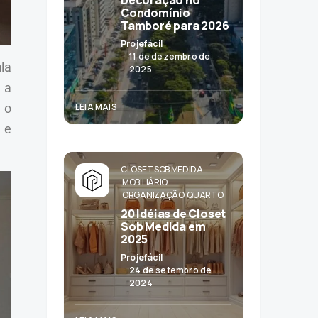
Decoração no
Condomínio
Tamboré para 2026
Projefácil
11 de dezembro de
la
2025
 a
 o
LEIA MAIS
 e
CLOSET SOB MEDIDA
MOBILIÁRIO
ORGANIZAÇÃO
QUARTO
20 Idéias de Closet
Sob Medida em
2025
Projefácil
24 de setembro de
2024