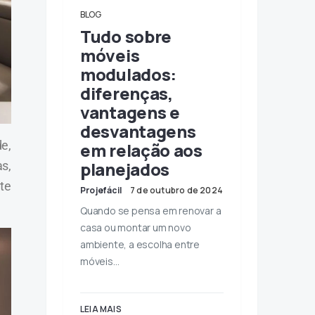
BLOG
Tudo sobre
móveis
modulados:
diferenças,
vantagens e
desvantagens
e,
em relação aos
planejados
s,
te
Projefácil
7 de outubro de 2024
Quando se pensa em renovar a
casa ou montar um novo
ambiente, a escolha entre
móveis…
LEIA MAIS