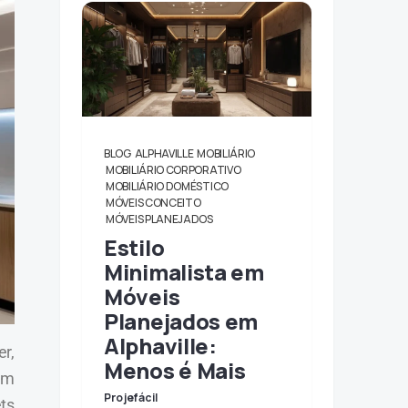
BLOG
ALPHAVILLE
MOBILIÁRIO
MOBILIÁRIO CORPORATIVO
MOBILIÁRIO DOMÉSTICO
MÓVEIS CONCEITO
MÓVEIS PLANEJADOS
Estilo
Minimalista em
Móveis
Planejados em
Alphaville:
r,
Menos é Mais
Em
Projefácil
ts