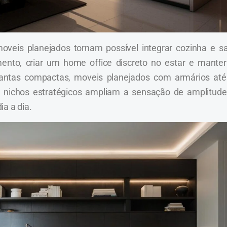
oveis planejados tornam possível integrar cozinha e sa
nto, criar um home office discreto no estar e manter
plantas compactas, moveis planejados com armários até
 e nichos estratégicos ampliam a sensação de amplitude
a a dia.