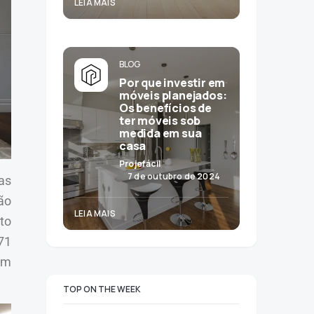
LEIA MAIS
BLOG
Por que investir em
móveis planejados:
Os benefícios de
ter móveis sob
medida em sua
casa
Projefácil
7 de outubro de 2024
as
ção
LEIA MAIS
to
71
em
TOP ON THE WEEK