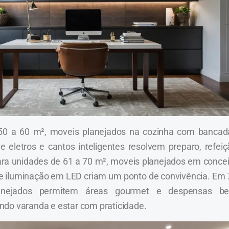
50 a 60 m², moveis planejados na cozinha com bancad
de eletros e cantos inteligentes resolvem preparo, refei
ara unidades de 61 a 70 m², moveis planejados em concei
a e iluminação em LED criam um ponto de convivência. Em 
anejados permitem áreas gourmet e despensas b
do varanda e estar com praticidade.