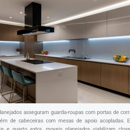
planejados asseguram guarda-roupas com portas de corre
 além de cabeceiras com mesas de apoio acopladas. 
e e quarto extra, moveis planejados viabilizam close