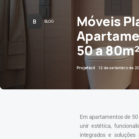
Móveis Pl
B
BLOG
Apartamen
50 a 80m
Projefácil
12 de setembro de 2
Em apartamentos de 50 a
unir estética, funcion
integrados e soluções