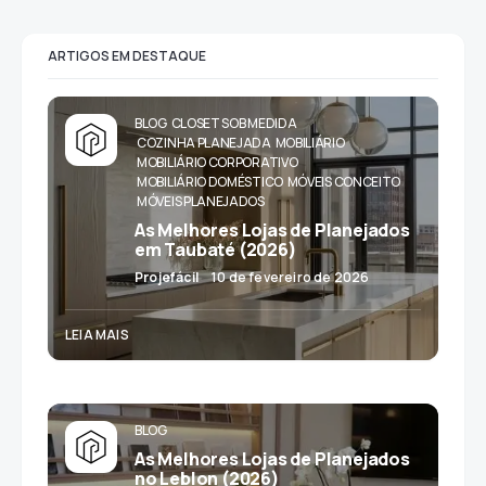
ARTIGOS EM DESTAQUE
BLOG
CLOSET SOB MEDIDA
COZINHA PLANEJADA
MOBILIÁRIO
MOBILIÁRIO CORPORATIVO
MOBILIÁRIO DOMÉSTICO
MÓVEIS CONCEITO
MÓVEIS PLANEJADOS
As Melhores Lojas de Planejados
em Taubaté (2026)
Projefácil
10 de fevereiro de 2026
LEIA MAIS
BLOG
As Melhores Lojas de Planejados
no Leblon (2026)