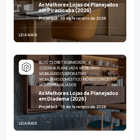
As Melhores Lojas de Planejados
em Piracicaba (2026)
Projefácil
10 de fevereiro de 2026
LEIA MAIS
BLOG
CLOSET SOB MEDIDA
COZINHA PLANEJADA
MOBILIÁRIO
MOBILIÁRIO CORPORATIVO
MOBILIÁRIO DOMÉSTICO
MÓVEIS CONCEITO
MÓVEIS PLANEJADOS
As Melhores Lojas de Planejados
em Diadema (2026)
Projefácil
10 de fevereiro de 2026
LEIA MAIS