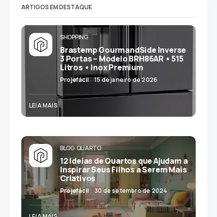
ARTIGOS EM DESTAQUE
SHOPPING
Brastemp GourmandSide Inverse
3 Portas – Modelo BRH86AR • 515
Litros • Inox Premium
Projefácil
15 de janeiro de 2026
LEIA MAIS
BLOG
QUARTO
12 Ideias de Quartos que Ajudam a
Inspirar Seus Filhos a Serem Mais
Criativos
Projefácil
30 de setembro de 2024
LEIA MAIS