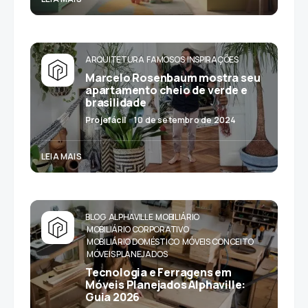
ARQUITETURA
FAMOSOS
INSPIRAÇÕES
Marcelo Rosenbaum mostra seu
apartamento cheio de verde e
brasilidade
Projefácil
10 de setembro de 2024
LEIA MAIS
BLOG
ALPHAVILLE
MOBILIÁRIO
MOBILIÁRIO CORPORATIVO
MOBILIÁRIO DOMÉSTICO
MÓVEIS CONCEITO
MÓVEIS PLANEJADOS
Tecnologia e Ferragens em
Móveis Planejados Alphaville:
Guia 2026