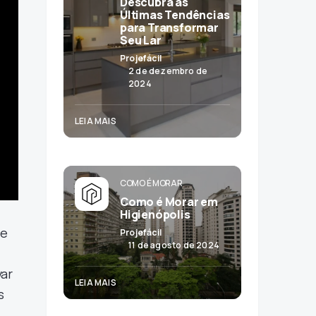
Descubra as
Últimas Tendências
para Transformar
Seu Lar
Projefácil
2 de dezembro de
2024
LEIA MAIS
COMO É MORAR
Como é Morar em
Higienópolis
de
Projefácil
11 de agosto de 2024
var
LEIA MAIS
s