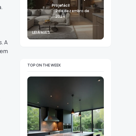
Projefácil
a.
2 de dezembro de
2024
LEIA MAIS
. A
uem
TOP ON THE WEEK
s