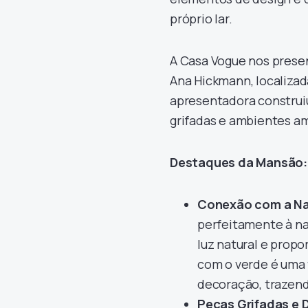
próprio lar.
A Casa Vogue nos pres
Ana Hickmann, localizad
apresentadora construiu
grifadas e ambientes a
Destaques da Mansão:
Conexão com a Na
perfeitamente à na
luz natural e propo
com o verde é uma 
decoração, trazend
Peças Grifadas e 