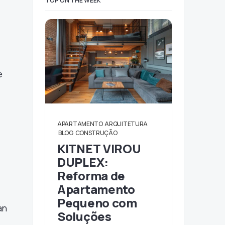
TOP ON THE WEEK
e
APARTAMENTO
ARQUITETURA
BLOG
CONSTRUÇÃO
KITNET VIROU
DUPLEX:
Reforma de
Apartamento
Pequeno com
an
Soluções