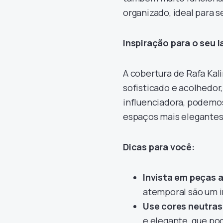
organizado, ideal para se
Inspiração para o seu l
A cobertura de Rafa Kal
sofisticado e acolhedor
influenciadora, podemos
espaços mais elegantes 
Dicas para você:
Invista em peças 
atemporal são um i
Use cores neutra
e elegante, que po