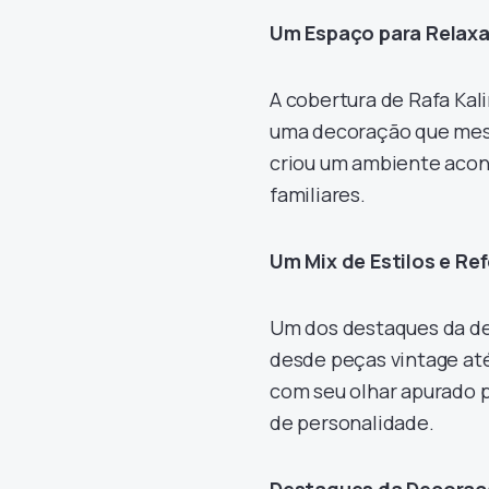
Um Espaço para Relaxar
A cobertura de Rafa Kal
uma decoração que mesc
criou um ambiente acon
familiares.
Um Mix de Estilos e Re
Um dos destaques da dec
desde peças vintage at
com seu olhar apurado p
de personalidade.
Destaques da Decoraç