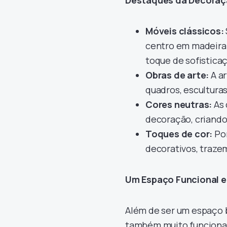
Móveis clássicos:
centro em madeira 
toque de sofistica
Obras de arte:
A ar
quadros, esculturas
Cores neutras:
As 
decoração, criando
Toques de cor:
Pon
decorativos, trazem
Um Espaço Funcional e
Além de ser um espaço b
também muito funcional.