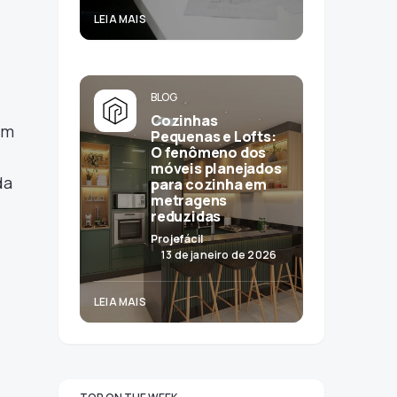
LEIA MAIS
BLOG
Cozinhas
om
Pequenas e Lofts:
O fenômeno dos
móveis planejados
da
para cozinha em
metragens
reduzidas
Projefácil
13 de janeiro de 2026
LEIA MAIS