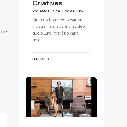
Criativas
Projefácil
4 de julho de 2024
Oiii, tudo bem? Hoje vamos
mostrar falar sobre um vídeo
 de
que o Lufe, fez lá no canal
dele!…
LEIA MAIS