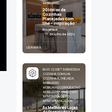
MOBILIÁRIO
20 Idéias de
Cozinhas
Planejadas com
Ilha – Inspiração
Projefácil
17 de julho de 2024
LEIA MAIS
BLOG
CLOSET SOB MEDIDA
COZINHA COM ILHA
COZINHA PLANEJADA
MOBILIÁRIO
MOBILIÁRIO CORPORATIVO
MOBILIÁRIO DOMÉSTICO
MÓVEIS CONCEITO
MÓVEIS PLANEJADOS
As Melhores Lojas