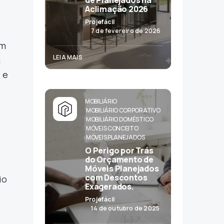
de Planejados na
Aclimação 2026
Projefácil
7 de fevereiro de 2026
om
LEIA MAIS
a
 e
MOBILIÁRIO
MOBILIÁRIO CORPORATIVO
MOBILIÁRIO DOMÉSTICO
MÓVEIS CONCEITO
MÓVEIS PLANEJADOS
O Perigo por Trás
do Orçamento de
Móveis Planejados
com Descontos
io
Exagerados.
Projefácil
14 de outubro de 2025