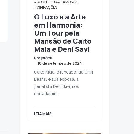
ARQUITETURA
FAMOSOS
INSPIRAÇÕES
O Luxo e a Arte
em Harmonia:
Um Tour pela
Mansão de Caito
Maia e Deni Savi
Projefácil
10 de setembro de 2024
Caito Maia, o fundador da Chilli
Beans, e sua esposa, a
jornalista Deni Savi, nos
convidaram…
LEIA MAIS