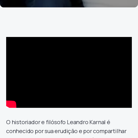
O historiador e filósofo Leandro Karnal é
conhecido por sua erudição e por compartilhar