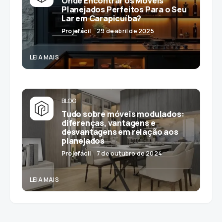
Onde Encontrar os Móveis
Planejados Perfeitos Para o Seu
Lar em Carapicuíba?
Projefácil
29 de abril de 2025
LEIA MAIS
BLOG
Tudo sobre móveis modulados:
diferenças, vantagens e
desvantagens em relação aos
planejados
Projefácil
7 de outubro de 2024
LEIA MAIS