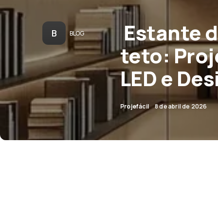
Estante d
B
BLOG
teto: Pro
LED e Des
Projefácil
8 de abril de 2026