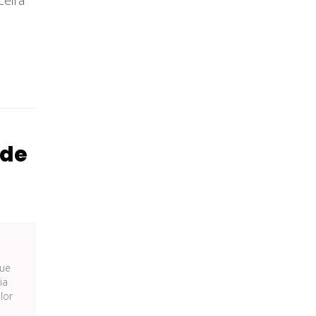
ceira
 de
que
ia
lor