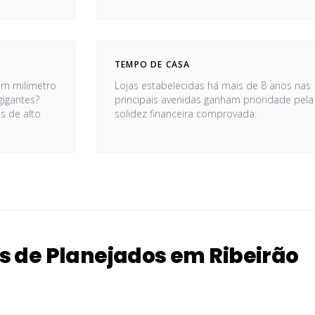
TEMPO DE CASA
am milímetro
Lojas estabelecidas há mais de 8 anos nas
gigantes?
principais avenidas ganham prioridade pela
s de alto
solidez financeira comprovada.
s de Planejados em Ribeirão