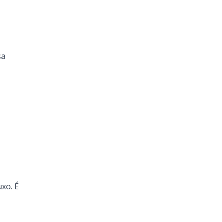
sa
xo. É