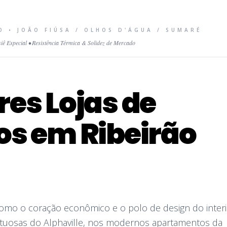
 • JOÃO FIÚSA / OLHOS D'ÁGUA / SUMARÉ
iê Especial • Resistência Térmica & Solidez de Mercado
es Lojas de
os em Ribeirão
como o coração econômico e o polo de design do interi
ntuosas do Alphaville, nos modernos apartamentos da