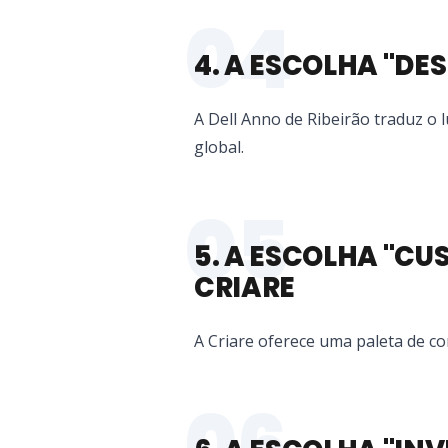
04
4. A ESCOLHA "D
A Dell Anno de Ribeirão traduz o
global.
05
5. A ESCOLHA "CU
CRIARE
A Criare oferece uma paleta de co
06