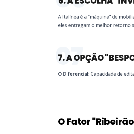
6. A ESCOLHA "INV
A Italínea é a "máquina" de mobil
eles entregam o melhor retorno s
07
7. A OPÇÃO "BESP
O Diferencial:
Capacidade de edita
O Fator "Ribeirão