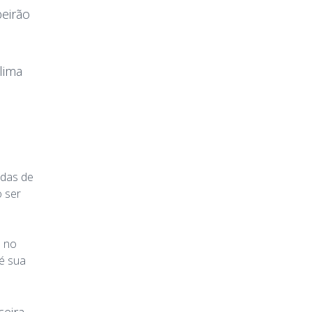
beirão
lima
idas de
 ser
e no
é sua