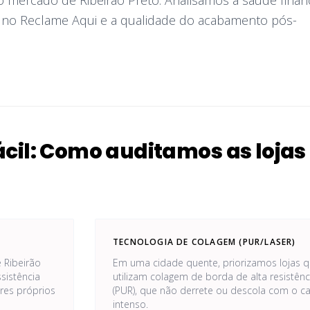
o mercado de Ribeirão Preto. Analisamos a saúde finan
l no Reclame Aqui e a qualidade do acabamento pós-
Fácil: Como auditamos as lojas
TECNOLOGIA DE COLAGEM (PUR/LASER)
 Ribeirão
Em uma cidade quente, priorizamos lojas 
ssistência
utilizam colagem de borda de alta resistênc
res próprios
(PUR), que não derrete ou descola com o ca
intenso.