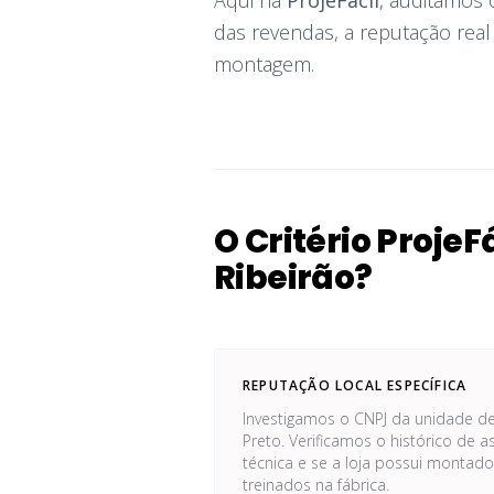
Aqui na
ProjeFácil
, auditamos 
das revendas, a reputação rea
montagem.
O Critério Proje
Ribeirão?
REPUTAÇÃO LOCAL ESPECÍFICA
Investigamos o CNPJ da unidade de
Preto. Verificamos o histórico de a
técnica e se a loja possui montado
treinados na fábrica.