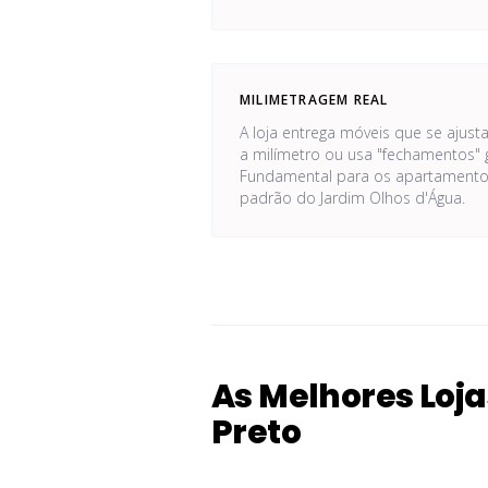
MILIMETRAGEM REAL
A loja entrega móveis que se ajust
a milímetro ou usa "fechamentos" 
Fundamental para os apartamento
padrão do Jardim Olhos d'Água.
As Melhores Loja
Preto