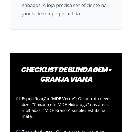
sábados. A loja precisa ser eficiente na
janela de tempo permitida.
CHECKLIST DE BLINDAGEM •
GRANJA VIANA
01.
Especificação "MDF Verde":
O contrato deve
dizer "Caixaria em MDF Hidrófugo" nas áreas
molhadas. "MDF Branco" simples estufa na
mata.
02.
Taxa de Acesso:
O contrato prevê cobrança