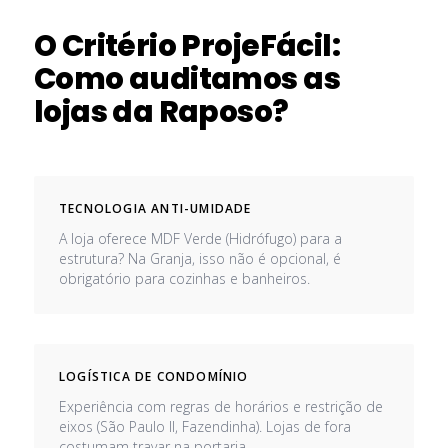
O Critério ProjeFácil:
Como auditamos as
lojas da Raposo?
TECNOLOGIA ANTI-UMIDADE
A loja oferece MDF Verde (Hidrófugo) para a
estrutura? Na Granja, isso não é opcional, é
obrigatório para cozinhas e banheiros.
LOGÍSTICA DE CONDOMÍNIO
Experiência com regras de horários e restrição de
eixos (São Paulo II, Fazendinha). Lojas de fora
costumam travar na portaria.