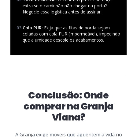
extra se o caminhão não chegar na porta?
Negocie essa logística antes de assinar.
03.
Cola PUR:
Exija que as fitas de borda sejam
coladas com cola PUR (impermeável), impedindo
que a umidade descole os acabamentos.
Conclusão: Onde
comprar na Granja
Viana?
A Granja exige móveis que aguentem a vida no