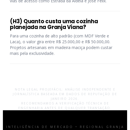
vias de acesso como Estrada da Aldeia e José Félix.
(H3) Quanto custa uma cozinha
planejada na Granja Viana?
Para uma cozinha de alto padrão (com MDF Verde e
Laca), o valor gira entre R$ 25.000,00 e R$ 50.000,00.
Projetos artesanais em madeira maciça podem custar
mais pela exclusividade.
NOTA LEGAL PROJEFÁCIL: ANÁLISE INDEPENDENTE E
JORNALÍSTICA BASEADA EM DADOS DE REPUTAÇÃO DE
JANEIRO 2026.
RECOMENDAMOS A VERIFICAÇÃO TÉCNICA DE
ENGENHARIA ANTES DE QUALQUER TRANSAÇÃO.
INTELIGÊNCIA DE MERCADO • REGIONAL GRANJA