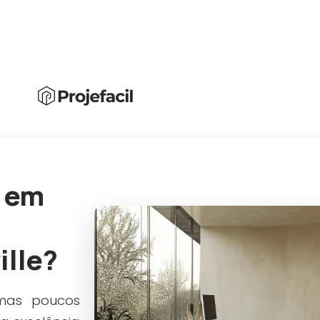
" em
ille?
 mas poucos