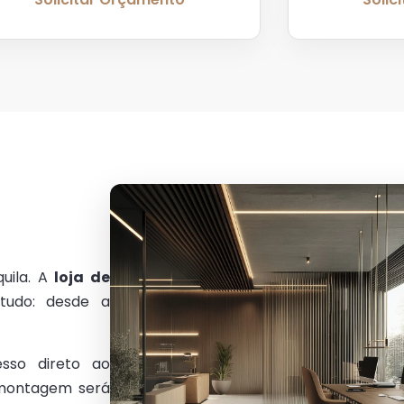
uila. A
loja de
tudo: desde a
sso direto ao
 montagem será