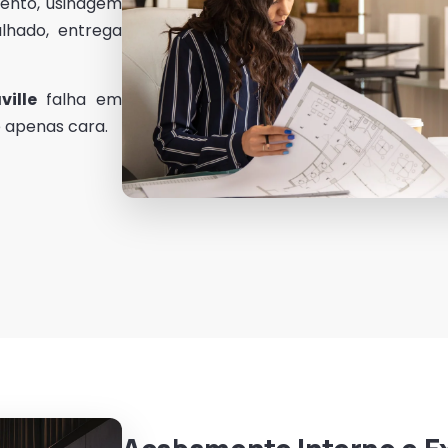
ento, usinagem
lhado, entrega
ille
falha em
é apenas cara.