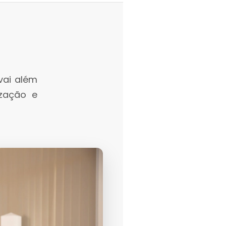
vai além
ização e