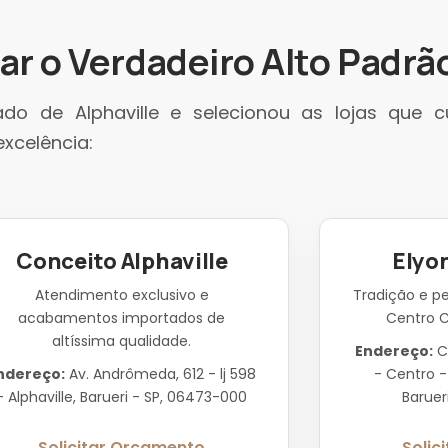
r o Verdadeiro Alto Padrã
ado de Alphaville e selecionou as lojas que
excelência:
Conceito Alphaville
Elyo
Atendimento exclusivo e
Tradição e p
acabamentos importados de
Centro C
altíssima qualidade.
Endereço:
C
ndereço:
Av. Andrômeda, 612 - lj 598
- Centro -
- Alphaville, Barueri - SP, 06473-000
Baruer
Solicitar Orçamento
Solic