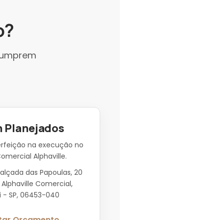
o?
 cumprem
n Planejados
erfeição na execução no
omercial Alphaville.
alçada das Papoulas, 20
 Alphaville Comercial,
i - SP, 06453-040
itar Orçamento