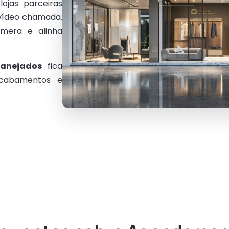
ojas parceiras
 vídeo chamada.
mera e alinha
lanejados
fica
acabamentos e