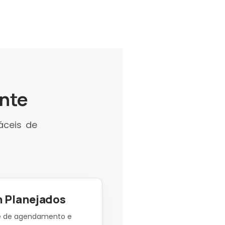
ente
áceis de
n Planejados
de de agendamento e