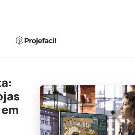
a:
ojas
 em